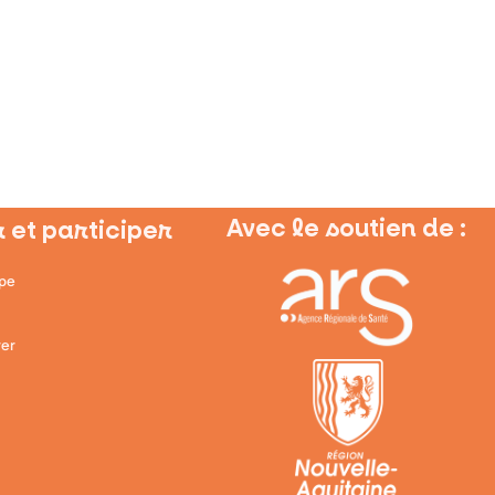
Avec le soutien de :
 et participer
ipe
er