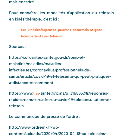
mais encadré.
Pour connaître les modalités d’application du telesoin
en kinésithérapie, c’est ici :
Les kinésithérapeutes peuvent désormais soigner
leurs patients par télésoin
Sources :
https://solidarites-sante.gouv.fr/soins-et-
maladies/maladies/maladies-
infectieuses/coronavirus/professionnels-de-
sante/article/covid-19-et-telesante-qui-peut-pratiquer-
a-distance-et-comment
https://www.
-sante.fr/jcms/p_3168867/fr/reponses-
has
rapides-dans-le-cadre-du-covid-19-teleconsultation-et-
telesoin
Le communiqué de presse de l’ordre :
http://www.ordremk.fr/wp-
content/uploads/2020/04/2020_04_18-cp_telesoins-