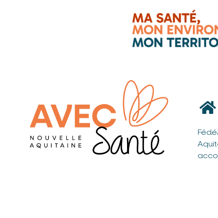
Fédé
Aqui
acco