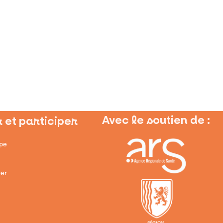
pluriprofessionnel
Avec le soutien de :
 et participer
ipe
er