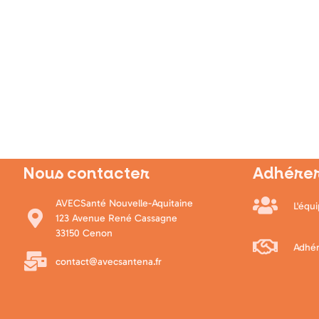
Rejoignez le collectif!
cipez à l'essor de l'exercice coordonné et 
Cliquez ici
Nous contacter
Adhérer
AVECSanté Nouvelle-Aquitaine
L'équ
123 Avenue René Cassagne
33150 Cenon
Adhér
contact@avecsantena.fr