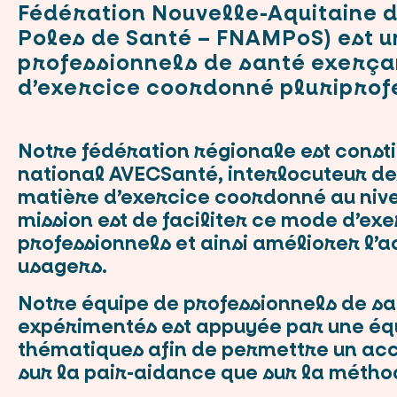
Fédération Nouvelle-Aquitaine 
Poles de Santé – FNAMPoS) est u
professionnels de santé exerça
d’exercice coordonné pluriprof
Notre fédération régionale est const
national AVECSanté, interlocuteur de
matière d’exercice coordonné au nive
mission est de faciliter ce mode d’ex
professionnels et ainsi améliorer l’a
usagers.
Notre équipe de professionnels de sa
expérimentés est appuyée par une éq
thématiques afin de permettre un 
sur la pair-aidance que sur la métho