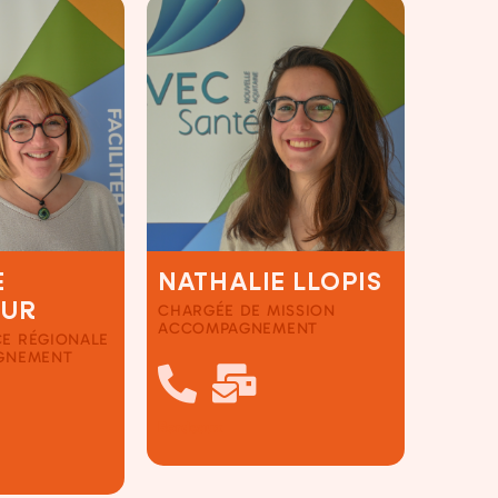
E
NATHALIE LLOPIS
OUR
CHARGÉE DE MISSION
ACCOMPAGNEMENT
E RÉGIONALE
AGNEMENT
Bordeaux