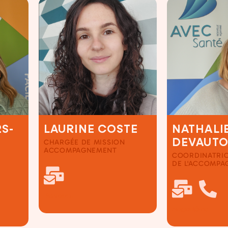
S-
LAURINE COSTE
NATHALI
DEVAUT
CHARGÉE DE MISSION
ACCOMPAGNEMENT
COORDINATRIC
DE L'ACCOMP
Bordeaux
Angoulême