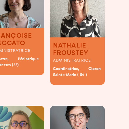
RANÇOISE
ECCATO
NATHALIE
MINISTRATRICE
FROUSTEY
iatre,
Pédiatrique
MSP
ADMINISTRATRICE
resses (33)
Coordinatrice,
Oloron
MSP
Sainte-Marie ( 64 )