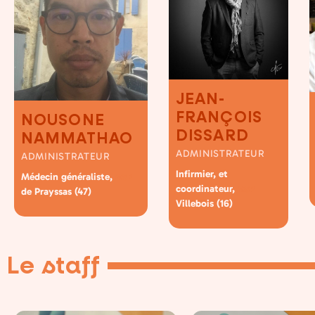
JEAN-
FRANÇOIS
NOUSONE
DISSARD
NAMMATHAO
ADMINISTRATEUR
ADMINISTRATEUR
Infirmier, et
Médecin généraliste,
MSP
coordinateur,
MSP
de Prayssas (47)
Villebois (16)
Le staff