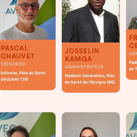
F
C
PASCAL
JOSSELIN
AD
CHAUVET
KAMGA
Péd
TRÉSORIER
ADMINISTRATEUR
de T
Infirmier, Pôle de Santé
Médecin Généraliste, Pôle
d'AULNAY (79)
de Santé de l'Envigne (86)