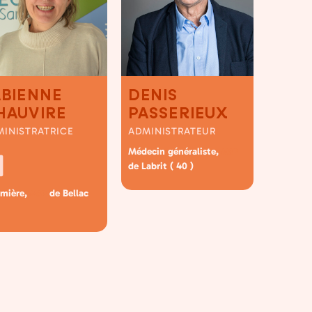
ABIENNE
DENIS
HAUVIRE
PASSERIEUX
MINISTRATRICE
ADMINISTRATEUR
Médecin généraliste,
MSP
de Labrit ( 40 )
rmière,
de Bellac
MSP