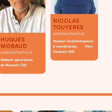
NICOLAS
TOUYERES
ADMINISTRATEUR
HUGUES
Masseur kinésithérapeute
MORAUD
& coordinateur,
Pays
MSP
Dacquois (40)
ADMINISTRATEUR
Médecin généraliste,
MSP
de Maransin (33)