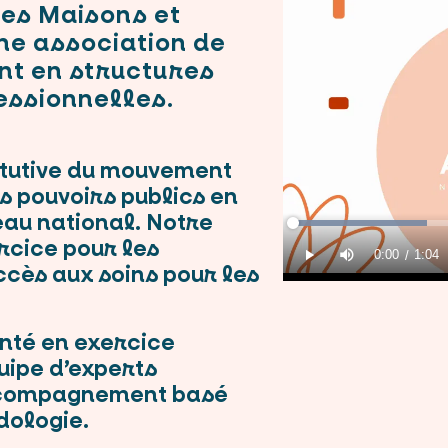
des Maisons et
ne association de
nt en structures
essionnelles.
itutive du mouvement
s pouvoirs publics en
au national. Notre
ercice pour les
ccès aux soins pour les
nté en exercice
uipe d’experts
accompagnement basé
dologie.