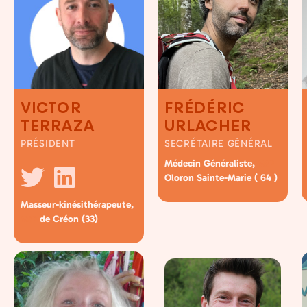
VICTOR
FRÉDÉRIC
TERRAZA
URLACHER
PRÉSIDENT
SECRÉTAIRE GÉNÉRAL
Médecin Généraliste,
MSP
Oloron Sainte-Marie ( 64 )
Masseur-kinésithérapeute,
de Créon (33)
MSP