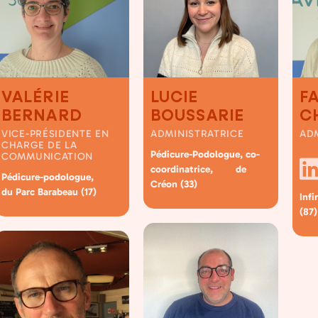
VALÉRIE
LUCIE
F
BERNARD
BOUSSARIE
C
VICE-PRÉSIDENTE EN
ADMINISTRATRICE
AD
CHARGE DE LA
Pédicure-Podologue, co-
COMMUNICATION
coordinatrice,
de
MSP
Pédicure-podologue,
MSP
Créon (33)
du Parc Barabeau (17)
Infi
(87)