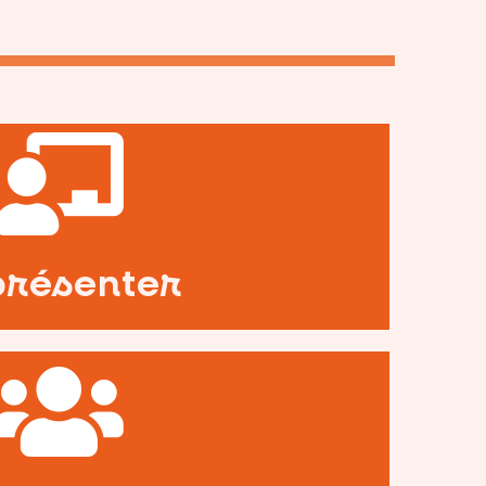
voirs publics
et institutions et auprès des
ui les composent auprès des
'exercice coordonné et les
présenter
présenter
t pluriprofessionnelle
hases de leur structuration
s acteurs de santé durant