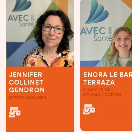
JENNIFER
ENORA LE BAR
COLLINET
TERRAZA
GENDRON
CHARGÉE DE
COMMUNICATION
OFFICE MANAGER
Bordeaux
Bordeaux