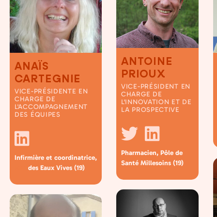
ANTOINE
ANAÏS
PRIOUX
CARTEGNIE
VICE-PRÉSIDENT EN
VICE-PRÉSIDENTE EN
CHARGE DE
CHARGE DE
L'INNOVATION ET DE
L'ACCOMPAGNEMENT
LA PROSPECTIVE
DES ÉQUIPES
Pharmacien, Pôle de
Infirmière et coordinatrice,
Santé Millesoins (19)
des Eaux Vives (19)
MSP