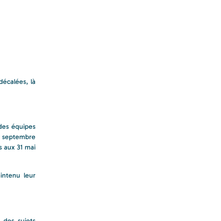
décalées, là
 des équipes
 septembre
s aux 31 mai
intenu leur
 des sujets