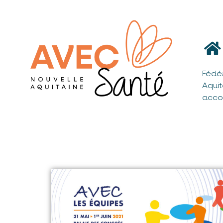
Fédé
Aqui
acco