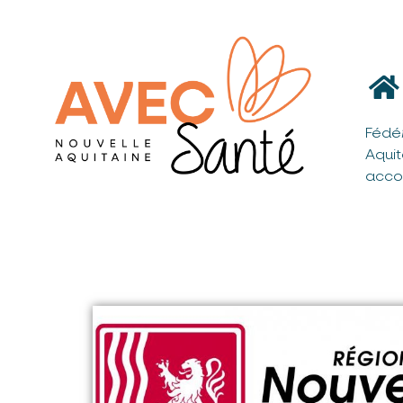
Fédé
Aqui
acco