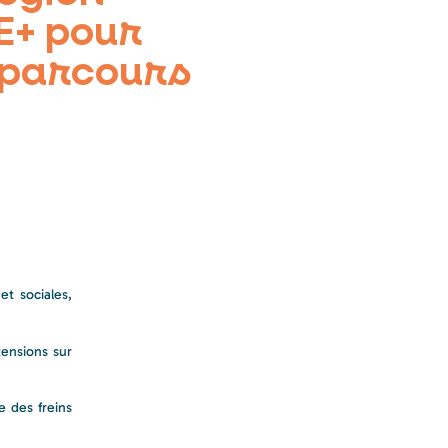
E+ pour
 parcours
et sociales,
tensions sur
e des freins