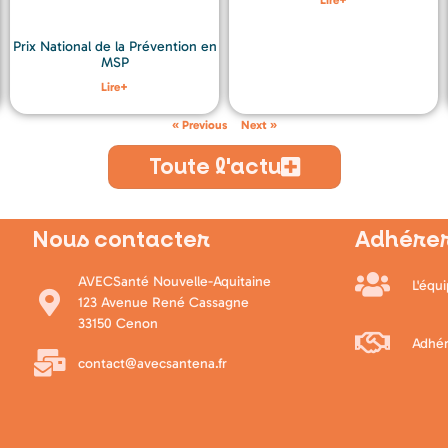
Lire+
Prix National de la Prévention en
MSP
Lire+
« Previous
Next »
Toute l'actu
Nous contacter
Adhérer
AVECSanté Nouvelle-Aquitaine
L'équ
123 Avenue René Cassagne
33150 Cenon
Adhér
contact@avecsantena.fr