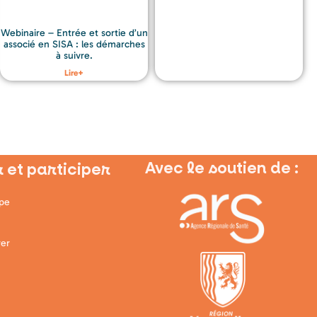
Webinaire – Entrée et sortie d’un
associé en SISA : les démarches
à suivre.
Lire+
Avec le soutien de :
 et participer
ipe
er