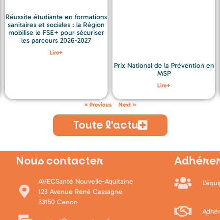
Réussite étudiante en formations
sanitaires et sociales : la Région
mobilise le FSE+ pour sécuriser
les parcours 2026-2027
Lire+
Prix National de la Prévention en
MSP
Lire+
« Previous
Next »
Toute l'actu
Nous contacter
Adhérer
AVECSanté Nouvelle-Aquitaine
L'équ
123 Avenue René Cassagne
33150 Cenon
Adhér