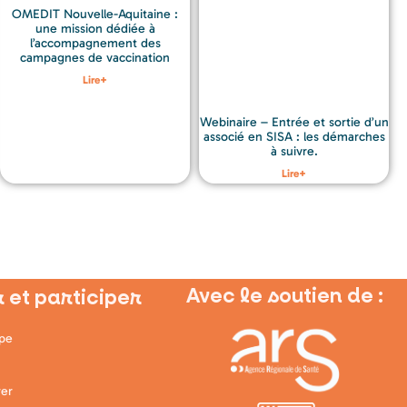
OMEDIT Nouvelle-Aquitaine :
une mission dédiée à
l’accompagnement des
campagnes de vaccination
Lire+
Webinaire – Entrée et sortie d’un
associé en SISA : les démarches
à suivre.
Lire+
Avec le soutien de :
 et participer
ipe
er