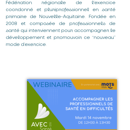
Fédération régionale de l’exercice
coordonné et pluriprofessionnel en santé
primaire de Nouvelle-Aquitaine. Fondée en
2008 et composée de professionnels de
santé qui interviennent pour accompagner le
développement et promouvoir ce “nouveau”
mode d’exercice.