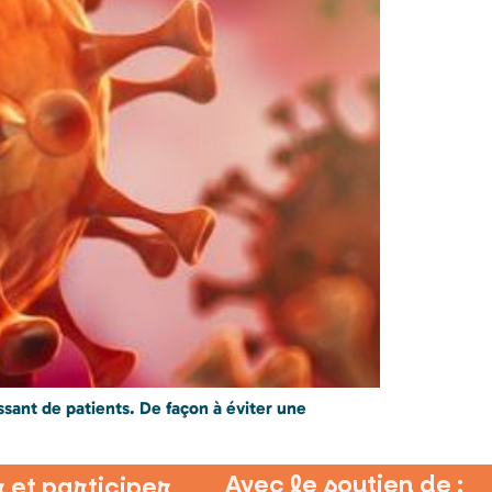
ssant de patients. De façon à éviter une
Avec le soutien de :
 et participer