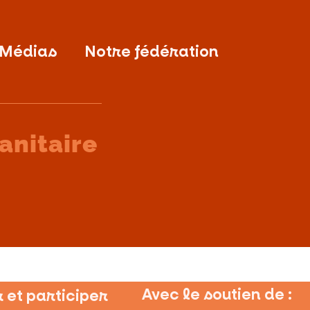
 Médias
Notre fédération
anitaire
Avec le soutien de :
 et participer