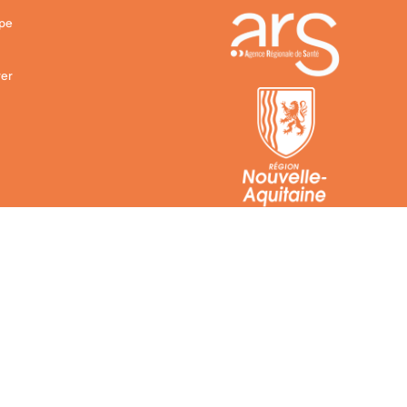
ipe
er