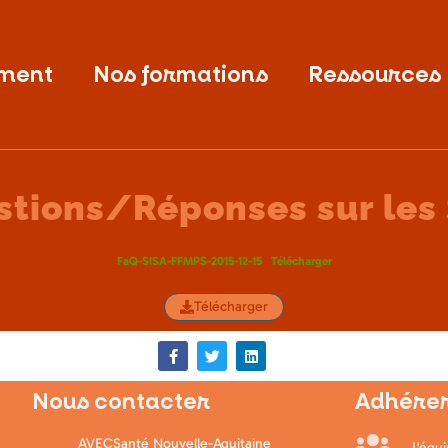
ment
Nos formations
Ressources
tions/Réponses sur les
FaQ-SISA-FFMPS-2015-12-15
Télécharger
Télécharger
Nous contacter
Adhérer
AVECSanté Nouvelle-Aquitaine
L'équ