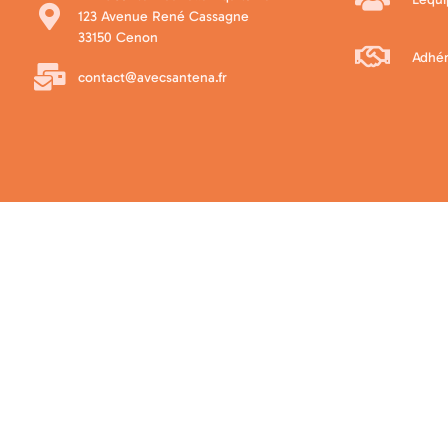
123 Avenue René Cassagne
33150 Cenon
Adhér
contact@avecsantena.fr