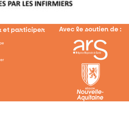
Avec le soutien de :
 et participer
ipe
er