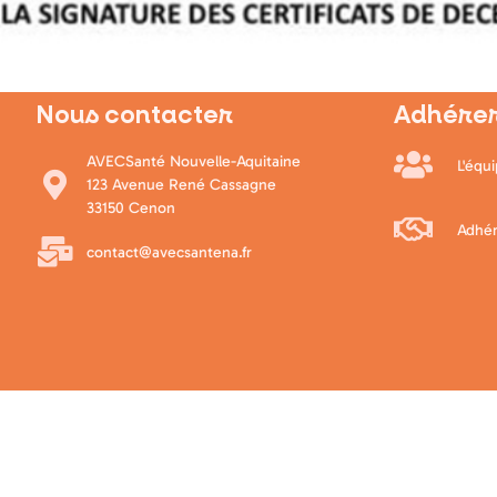
Nous contacter
Adhérer
AVECSanté Nouvelle-Aquitaine
L'équ
123 Avenue René Cassagne
33150 Cenon
Adhér
contact@avecsantena.fr