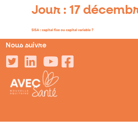
Jour :
17 décembr
SISA : capital fixe ou capital variable ?
Nous suivre