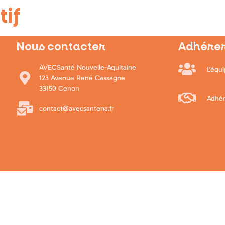
tif
Nous contacter
Adhérer
AVECSanté Nouvelle-Aquitaine
L'équ
123 Avenue René Cassagne
33150 Cenon
Adhér
contact@avecsantena.fr