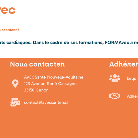
vec
ce coordonné
ants cardiaques. Dans le cadre de ses formations, FORMAvec a mi
Nous contacter
Adhérer
AVECSanté Nouvelle-Aquitaine
L'équ
123 Avenue René Cassagne
33150 Cenon
Adhér
contact@avecsantena.fr