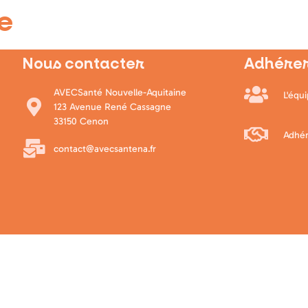
e
Nous contacter
Adhérer
AVECSanté Nouvelle-Aquitaine
L'équ
123 Avenue René Cassagne
33150 Cenon
Adhér
contact@avecsantena.fr