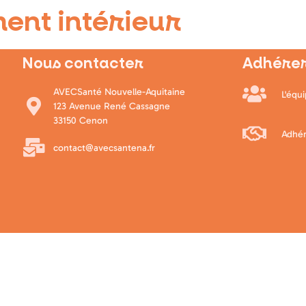
ent intérieur
Nous contacter
Adhérer
AVECSanté Nouvelle-Aquitaine
L'équ
123 Avenue René Cassagne
33150 Cenon
Adhér
contact@avecsantena.fr