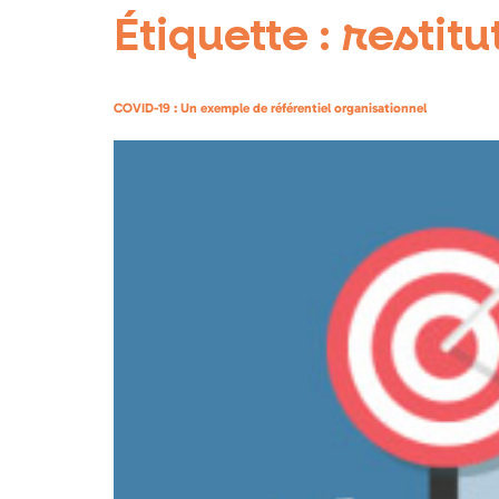
Étiquette :
restitu
COVID-19 : Un exemple de référentiel organisationnel