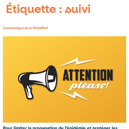
Étiquette :
suivi
Communiqué de la FNAMPoS
Pour limiter la propagation de l’épidémie et protéger les