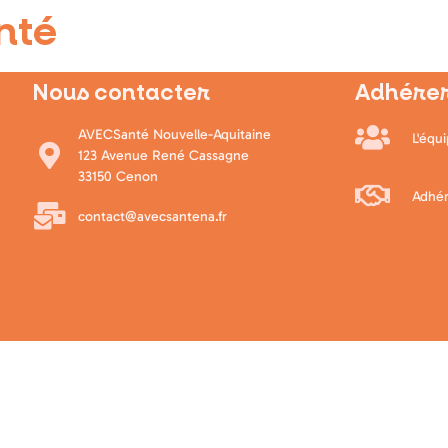
nté
Nous contacter
Adhérer
AVECSanté Nouvelle-Aquitaine
L'équ
123 Avenue René Cassagne
33150 Cenon
Adhér
contact@avecsantena.fr