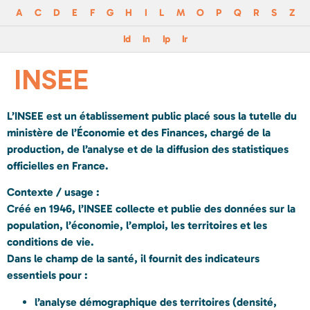
A
C
D
E
F
G
H
I
L
M
O
P
Q
R
S
Z
Id
In
Ip
Ir
INSEE
L’
INSEE
est un établissement public placé sous la tutelle du
ministère de l’Économie et des Finances
, chargé de la
production, de l’analyse et de la diffusion
des statistiques
officielles en France.
Contexte / usage :
Créé en 1946, l’INSEE collecte et publie des données sur la
population
, l’
économie
, l’
emploi
, les
territoires
et les
conditions de vie
.
Dans le champ de la santé, il fournit des indicateurs
essentiels pour :
l’analyse démographique des territoires (densité,