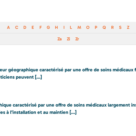
A
C
D
E
F
G
H
I
L
M
O
P
Q
R
S
Z
Za
Zi
Zr
géographique caractérisé par une offre de soins médicaux fra
ticiens peuvent […]
hique caractérisé par une offre de soins médicaux largement in
s à l’installation et au maintien […]