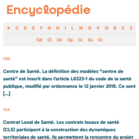
Encyclopédie
A
C
D
E
F
G
H
I
L
M
O
P
Q
R
S
Z
Cd
Cl
Cn
Cp
Cr
Cs
Ct
CDS
Centre de Santé. La définition des modèles “centre de
santé” est inscrit dans l’article L6323-1 du code de la santé
publique, modifié par ordonnance le 12 janvier 2018. Ce sont
[…]
CLS
Contrat Local de Santé. Les contrats locaux de santé
(CLS) participent à la construction des dynamiques
territoriales de santé. Ils permettent la rencontre du projet