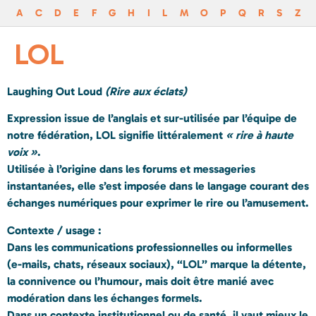
A
C
D
E
F
G
H
I
L
M
O
P
Q
R
S
Z
LOL
Laughing Out Loud
(Rire aux éclats)
Expression issue de l’anglais et sur-utilisée par l’équipe de
notre fédération,
LOL
signifie littéralement
« rire à haute
voix »
.
Utilisée à l’origine dans les forums et messageries
instantanées, elle s’est imposée dans le langage courant des
échanges numériques pour
exprimer le rire ou l’amusement
.
Contexte / usage :
Dans les communications professionnelles ou informelles
(e-mails, chats, réseaux sociaux), “LOL” marque la
détente,
la connivence ou l’humour
, mais doit être manié avec
modération
dans les échanges formels.
Dans un contexte institutionnel ou de santé, il vaut mieux le