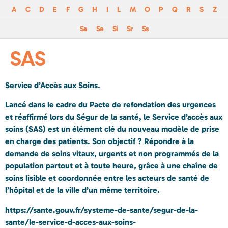
A
C
D
E
F
G
H
I
L
M
O
P
Q
R
S
Z
Sa
Se
Si
Sr
Ss
SAS
Service d’Accès aux Soins.
Lancé dans le cadre du Pacte de refondation des urgences
et réaffirmé lors du Ségur de la santé, le Service d’accès aux
soins (SAS) est un élément clé du nouveau modèle de prise
en charge des patients. Son objectif ? Répondre à la
demande de soins vitaux, urgents et non programmés de la
population partout et à toute heure, grâce à une chaîne de
soins lisible et coordonnée entre les acteurs de santé de
l’hôpital et de la ville d’un même territoire.
https://sante.gouv.fr/systeme-de-sante/segur-de-la-
sante/le-service-d-acces-aux-soins-