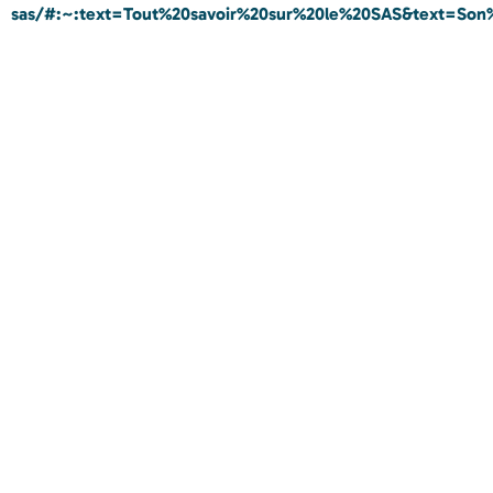
sas/#:~:text=Tout%20savoir%20sur%20le%20SAS&text=Son%