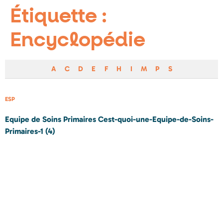
Étiquette :
Encyclopédie
A
C
D
E
F
H
I
M
P
S
ESP
Equipe de Soins Primaires Cest-quoi-une-Equipe-de-Soins-
Primaires-1 (4)