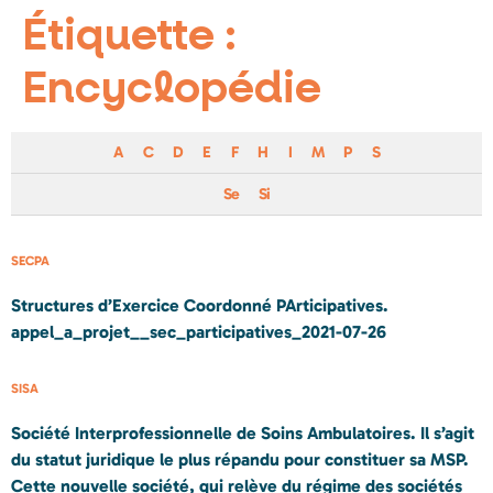
Étiquette :
Encyclopédie
A
C
D
E
F
H
I
M
P
S
Se
Si
SECPA
Structures d’Exercice Coordonné PArticipatives.
appel_a_projet__sec_participatives_2021-07-26
SISA
Société Interprofessionnelle de Soins Ambulatoires. Il s’agit
du statut juridique le plus répandu pour constituer sa MSP.
Cette nouvelle société, qui relève du régime des sociétés