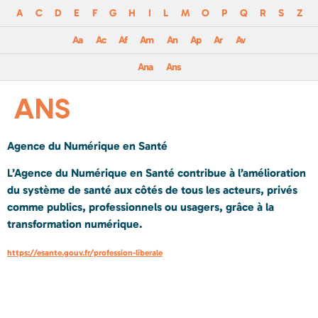
A
C
D
E
F
G
H
I
L
M
O
P
Q
R
S
Z
Aa
Ac
Af
Am
An
Ap
Ar
Av
Ana
Ans
ANS
Agence du Numérique en Santé
L’Agence du Numérique en Santé contribue à l’amélioration
du système de santé aux côtés de tous les acteurs, privés
comme publics, professionnels ou usagers, grâce à la
transformation numérique.
https://esante.gouv.fr/profession-liberale