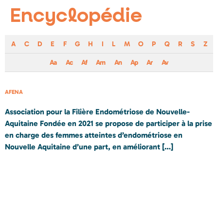
Encyclopédie
A
C
D
E
F
G
H
I
L
M
O
P
Q
R
S
Z
Aa
Ac
Af
Am
An
Ap
Ar
Av
AFENA
Association pour la Filière Endométriose de Nouvelle-
Aquitaine Fondée en 2021 se propose de participer à la prise
en charge des femmes atteintes d’endométriose en
Nouvelle Aquitaine d’une part, en améliorant […]