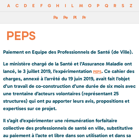
A
C
D
E
F
G
H
I
L
M
O
P
Q
R
S
Z
Pa
Pe
Pl
Pr
PEPS
Paiement en Equipe des Professionnels de Santé (de Ville).
Le ministère chargé de la Santé et l’Assurance Maladie ont
lancé, le 3 juillet 2019, l’expérimentation
. Ce cahier des
PEPS
charges, annexé à l’arrêté du 19 juin 2019, avait fait l’objet
d’un travail de co-construction d’une durée de six mois avec
une trentaine d’acteurs volontaires (représentant 25
structures) qui ont pu apporter leurs avis, propositions et
expertises sur ce projet.
Il s’agit d’expérimenter une rémunération forfaitaire
collective des professionnels de santé en ville, substitutive
au paiement à l’acte et libre dans son utilisation et dans sa