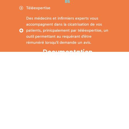
86
Téléexpertise
Des médecins et infirmiers experts vous
accompagnent dans la cicatrisation de vos
patients, prinicpalement par téléexpertise, un
outil permettant au requérant d'être
rémunéré lorsqu'il demande un avis.
Documentation
associée
Résumé de l'action
L’
Plaietile intervient à la demande des professionnels
ESS
de soins primaires pour apporter son expertise,
principalement par téléexpertise, dans le champ des plaies
et de la cicatrisation.