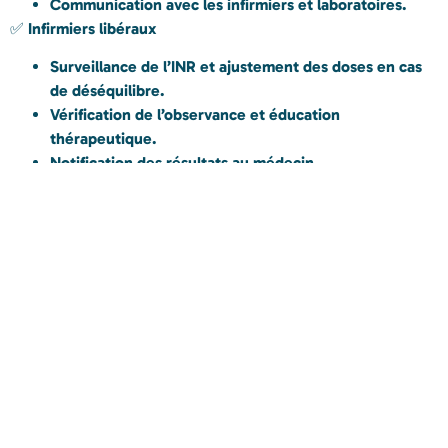
Communication avec les infirmiers et laboratoires.
✅
Infirmiers libéraux
Surveillance de l’INR et ajustement des doses en cas
de déséquilibre.
Vérification de l’observance et éducation
thérapeutique.
Notification des résultats au médecin.
✅
Laboratoire d’analyses
Réalisation des tests INR et transmission des
résultats aux professionnels de santé.
✅
Pédicures-Podologues
Prévention des plaies et infections chez les patients
à risque.
Une surveillance
rigoureuse pour un