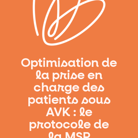
Optimisation de
la prise en
charge des
patients sous
AVK : le
protocole de
la MSP