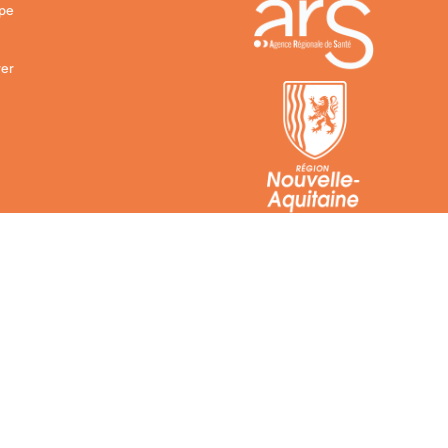
ipe
er