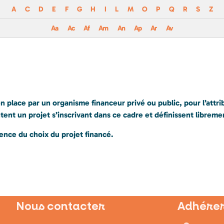
A
C
D
E
F
G
H
I
L
M
O
P
Q
R
S
Z
Aa
Ac
Af
Am
An
Ap
Ar
Av
 place par un organisme financeur privé ou public, pour l’attri
ent un projet s’inscrivant dans ce cadre et définissent libreme
ence du choix du projet financé.
Nous contacter
Adhérer