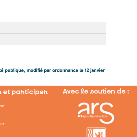
té publique, modifié par ordonnance le 12 janvier
Avec le soutien de :
 et participer
ipe
er