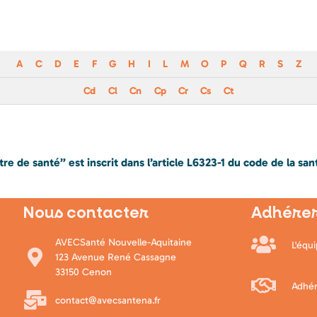
A
C
D
E
F
G
H
I
L
M
O
P
Q
R
S
Z
Cd
Cl
Cn
Cp
Cr
Cs
Ct
e de santé” est inscrit dans l’article L6323-1 du code de la san
Nous contacter
Adhérer
AVECSanté Nouvelle-Aquitaine
L'équ
123 Avenue René Cassagne
33150 Cenon
Adhér
contact@avecsantena.fr