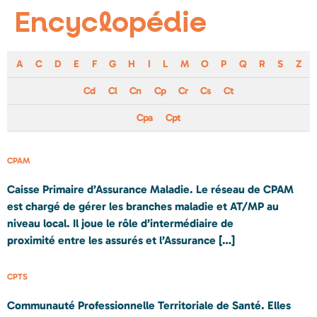
Encyclopédie
A
C
D
E
F
G
H
I
L
M
O
P
Q
R
S
Z
Cd
Cl
Cn
Cp
Cr
Cs
Ct
Cpa
Cpt
CPAM
Caisse Primaire d’Assurance Maladie. Le réseau de CPAM
est chargé de gérer les branches maladie et AT/MP au
niveau local. Il joue le rôle d’intermédiaire de
proximité entre les assurés et l’Assurance […]
CPTS
Communauté Professionnelle Territoriale de Santé. Elles