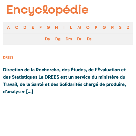
Encyclopédie
A
C
D
E
F
G
H
I
L
M
O
P
Q
R
S
Z
Da
Dg
Dm
Dr
Ds
DREES
Direction de la Recherche, des Études, de l’Évaluation et
des Statistiques La DREES est un service du ministère du
Travail, de la Santé et des Solidarités chargé de produire,
d’analyser […]