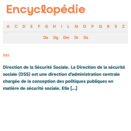
Encyclopédie
A
C
D
E
F
G
H
I
L
M
O
P
Q
R
S
Z
Da
Dg
Dm
Dr
Ds
DSS
Direction de la Sécurité Sociale. La Direction de la sécurité
sociale (DSS) est une direction d’administration centrale
chargée de la conception des politiques publiques en
matière de sécurité sociale. Elle […]