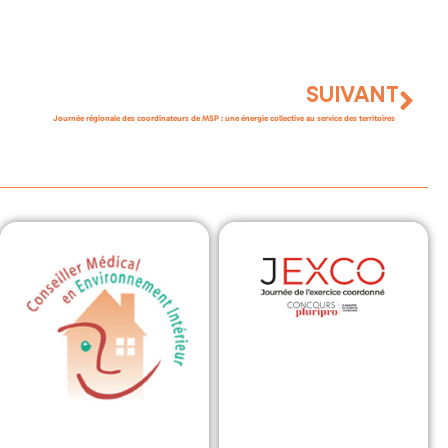
SUIVANT
Journée régionale des coordinateurs de MSP : une énergie collective au service des territoires