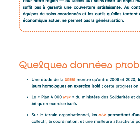
Pour notre région — où l’accès aux soins reste un enjeu maj
suffit pas à garantir une couverture satisfaisante. Au cont
équipes de soins coordonnés et les outils qu’elles tente
économique actuel ne permet pas la généralisation.
Quelques données prob
Une étude de la
montre qu’entre 2008 et 2020,
l
DREES
leurs homologues en exercice isolé ;
cette progression n
Le « Plan 4 000
» du ministère des Solidarités et 
MSP
an
qu’en exercice isolé.
Sur le terrain organisationnel,
les
permettent d’ancr
MSP
collectif, la coordination, et une meilleure attractivité