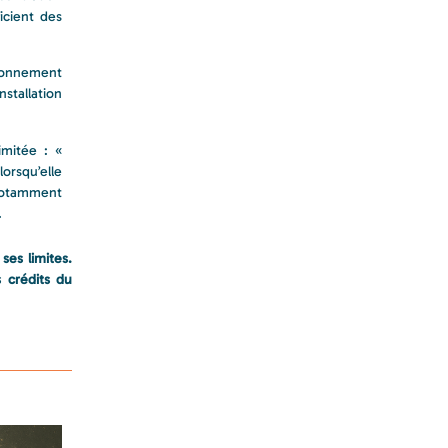
icient des
ironnement
stallation
limitée : «
lorsqu’elle
 notamment
.
ses limites.
 crédits du