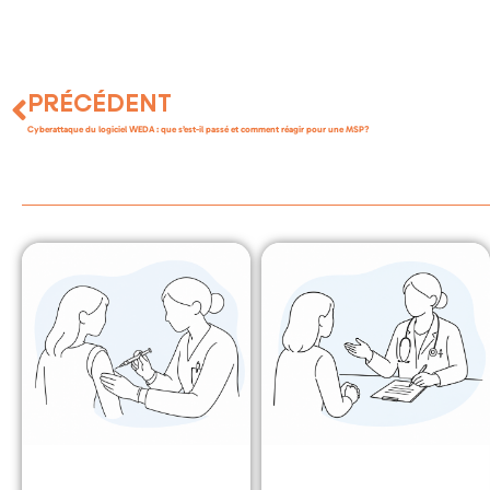
PRÉCÉDENT
Cyberattaque du logiciel WEDA : que s’est-il passé et comment réagir pour une MSP?