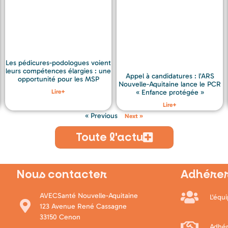
Les pédicures-podologues voient
leurs compétences élargies : une
Appel à candidatures : l’ARS
opportunité pour les MSP
Nouvelle-Aquitaine lance le PCR
Lire+
« Enfance protégée »
Lire+
« Previous
Next »
Toute l'actu
Nous contacter
Adhérer
AVECSanté Nouvelle-Aquitaine
L'équ
123 Avenue René Cassagne
33150 Cenon
Adhér