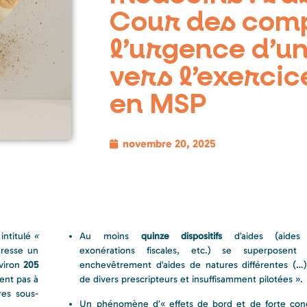
Cour des comp
l’urgence d’un
vers l’exerci
en MSP
novembre 20, 2025
intitulé
«
Au moins
quinze dispositifs
d’aides (aides d
dresse un
exonérations fiscales, etc.) se superposen
nviron
205
enchevêtrement d’aides de natures différentes (…
ent pas à
de divers prescripteurs et insuffisamment pilotées ».
res sous-
Un phénomène d’« effets de bord et de forte conc