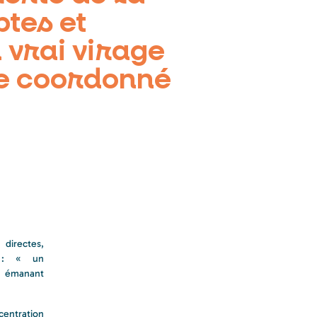
tes et
 vrai virage
ce coordonné
irectes,
t : « un
) émanant
entration