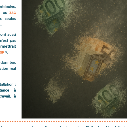
 médecins,
re) ou
ZAC
s seules
t.
ont aussi
n’est pas
rmettrait
».
SP
e données
stion mal
allation :
rtance à
ravail, à