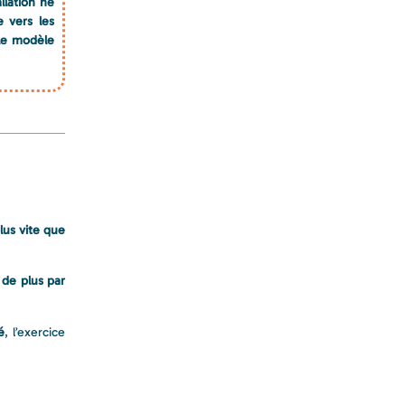
llation ne
e vers les
 le modèle
lus vite que
 de plus par
é
, l’exercice