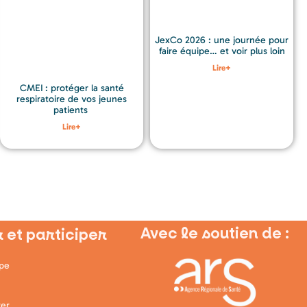
JexCo 2026 : une journée pour
faire équipe… et voir plus loin
Lire+
CMEI : protéger la santé
respiratoire de vos jeunes
patients
Lire+
Avec le soutien de :
 et participer
ipe
er