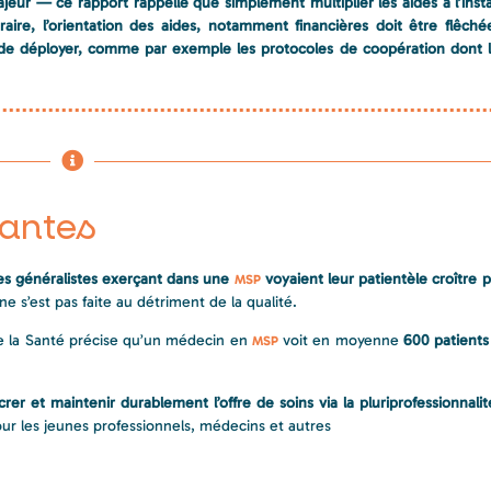
eur — ce rapport rappelle que simplement multiplier les aides à l’insta
raire, l’orientation des aides, notamment financières doit être flêché
nt de déployer, comme par exemple les protocoles de coopération dont
antes
es généralistes exerçant dans une
voyaient leur patientèle croître p
MSP
e s’est pas faite au détriment de la qualité.
de la Santé précise qu’un médecin en
voit en moyenne
600 patients
MSP
er et maintenir durablement l’offre de soins via la pluriprofessionnalit
 pour les jeunes professionnels, médecins et autres