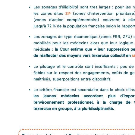
Les zonages d’éligibilité sont très larges : pour les
les zones dites
(zones d’intervention prioritai
ZIP
(zones d’action complémentaire) couvrent à elle
jusqu’à 72 % de la population française selon le rappor
Les zonages de type économique (zones FRR, ZFU) s
mobilisés pour les médecins alors que leur logique 
médicale :
la Cour estime que « leur suppression pe
de réaffecter des moyens vers l’exercice collectif en
M
Le pilotage et le contrôle sont insuffisants : peu d
fiables sur le respect des engagements, coûts de ge
maîtrisés, superpositions entre dispositifs.
Le critère financier est secondaire dans le choix d’inst
les jeunes médecins accordent plus d’impo
l’environnement professionnel, à la charge de t
l’exercice en groupe, à la pluridisciplinarité.