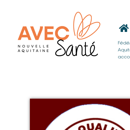
Fédé
Aqui
acco