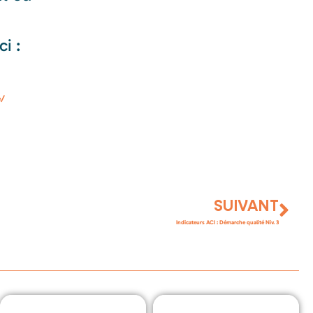
i :
e/
SUIVANT
Indicateurs ACI : Démarche qualité Niv. 3