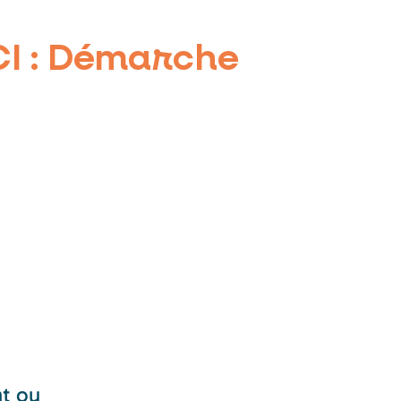
CI : Démarche
nt ou