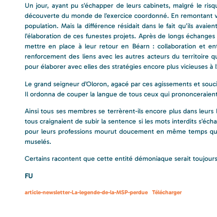
Un jour, ayant pu s’échapper de leurs cabinets, malgré le risque
découverte du monde de l’exercice coordonné. En remontant ver
population. Mais la différence résidait dans le fait qu’ils ava
l’élaboration de ces funestes projets. Après de longs échanges a
mettre en place à leur retour en Béarn : collaboration et e
renforcement des liens avec les autres acteurs du territoire
pour élaborer avec elles des stratégies encore plus vicieuses à 
Le grand seigneur d’Oloron, agacé par ces agissements et souci
Il ordonna de couper la langue de tous ceux qui prononceraien
Ainsi tous ses membres se terrèrent-ils encore plus dans leurs 
tous craignaient de subir la sentence si les mots interdits s’éc
pour leurs professions mourut doucement en même temps que 
muselés.
Certains racontent que cette entité démoniaque serait toujours e
FU
article-newsletter-La-legende-de-la-MSP-perdue
Télécharger