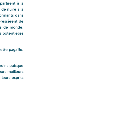
partirent à la
de nuire à la
rformants dans
mpressèrent de
lus de monde,
 potentielles
tte pagaille.
 moins puisque
ours meilleurs
leurs esprits