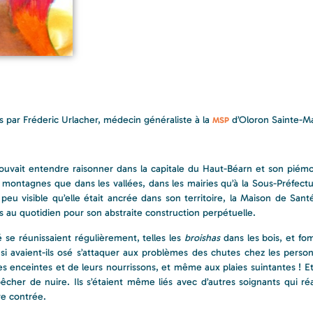
s par Fréderic Urlacher, médecin généraliste à la
d’Oloron Sainte-Ma
MSP
pouvait entendre raisonner dans la capitale du Haut-Béarn et son piémon
s montagnes que dans les vallées, dans les mairies qu’à la Sous-Préfectur
peu visible qu’elle était ancrée dans son territoire, la Maison de San
s au quotidien pour son abstraite construction perpétuelle.
 se réunissaient régulièrement, telles les
broishas
dans les bois, et fo
nsi avaient-ils osé s’attaquer aux problèmes des chutes chez les perso
mmes enceintes et de leurs nourrissons, et même aux plaies suintantes ! E
cher de nuire. Ils s’étaient même liés avec d’autres soignants qui réal
re contrée.