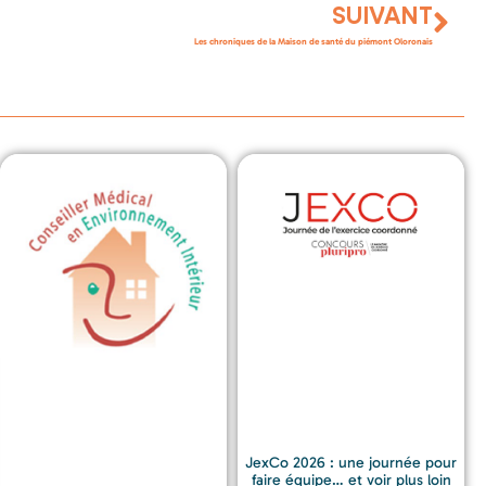
SUIVANT
Les chroniques de la Maison de santé du piémont Oloronais
JexCo 2026 : une journée pour
faire équipe… et voir plus loin