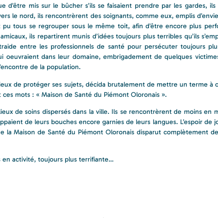
 d’être mis sur le bûcher s’ils se faisaient prendre par les gardes, ils 
s le nord, ils rencontrèrent des soignants, comme eux, emplis d’envie 
ient pu tous se regrouper sous le même toit, afin d’être encore plus pe
micaux, ils repartirent munis d’idées toujours plus terribles qu’ils s’e
ntraide entre les professionnels de santé pour persécuter toujours p
 qui oeuvraient dans leur domaine, embrigadement de quelques victimes
l’encontre de la population.
eux de protéger ses sujets, décida brutalement de mettre un terme à ce
t ces mots : « Maison de Santé du Piémont Oloronais ».
lieux de soins dispersés dans la ville. Ils se rencontrèrent de moins en
happaient de leurs bouches encore garnies de leurs langues. L’espoir de j
la Maison de Santé du Piémont Oloronais disparut complètement de 
n activité, toujours plus terrifiante…