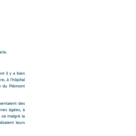
rie.
t il y a bien
e, à l’hôpital
té du Piémont
mentaient des
nnes âgées, à
t ce malgré la
isaient leurs