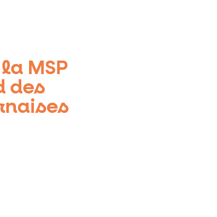
 la MSP
d des
rnaises