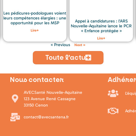
Les pédicures-podologues voient
leurs compétences élargies : une
Appel à candidatures : l’ARS
opportunité pour les MSP
Nouvelle-Aquitaine lance le PCR
Lire+
« Enfance protégée »
Lire+
« Previous
Next »
Toute l'actu
Nous contacter
Adhérer
AVECSanté Nouvelle-Aquitaine
L'équ
123 Avenue René Cassagne
33150 Cenon
Adhér
contact@avecsantena.fr