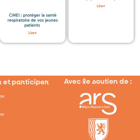
Lire+
CMEI : protéger la santé
respiratoire de vos jeunes
patients
Lire+
Avec le soutien de :
 et participer
ipe
er