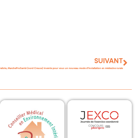
SUIVANT
aliste, MarcheProSanté (nord Creuse) invente pour vous un nouveau mode d’installation en médecine rurale