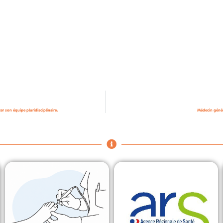
r son équipe pluridisciplinaire.
Médecin génér