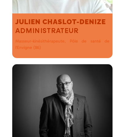
JULIEN CHASLOT-DENIZE
ADMINISTRATEUR
Masseur-kinésithérapeute, Pôle de santé de
l'Envigne (86)