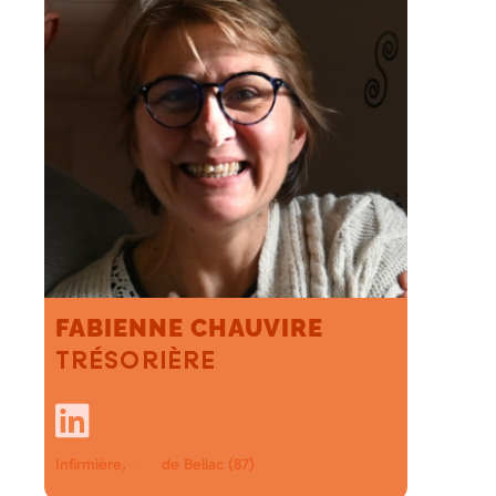
FABIENNE CHAUVIRE
TRÉSORIÈRE
Infirmière,
de Bellac (87)
MSP