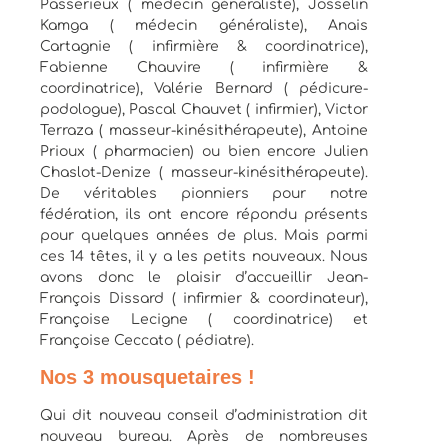
Passerieux ( médecin généraliste), Josselin
Kamga ( médecin généraliste), Anais
Cartagnie ( infirmière & coordinatrice),
Fabienne Chauvire ( infirmière &
coordinatrice), Valérie Bernard ( pédicure-
podologue), Pascal Chauvet ( infirmier), Victor
Terraza ( masseur-kinésithérapeute), Antoine
Prioux ( pharmacien) ou bien encore Julien
Chaslot-Denize ( masseur-kinésithérapeute).
De véritables pionniers pour notre
fédération, ils ont encore répondu présents
pour quelques années de plus. Mais parmi
ces 14 têtes, il y a les petits nouveaux. Nous
avons donc le plaisir d’accueillir Jean-
François Dissard ( infirmier & coordinateur),
Françoise Lecigne ( coordinatrice) et
Françoise Ceccato ( pédiatre).
Nos 3 mousquetaires !
Qui dit nouveau conseil d’administration dit
nouveau bureau. Après de nombreuses