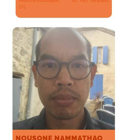
Pédicure-podologue,
du Parc Barabeau
MSP
(17)
NOUSONE NAMMATHAO