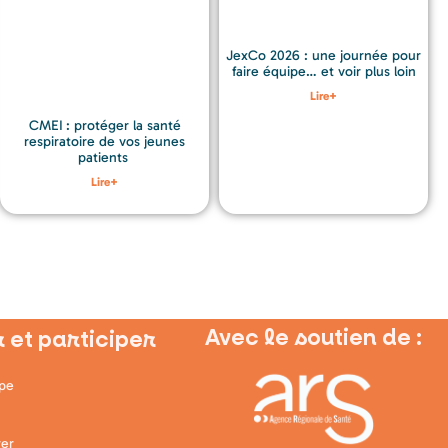
JexCo 2026 : une journée pour
faire équipe… et voir plus loin
Lire+
CMEI : protéger la santé
respiratoire de vos jeunes
patients
Lire+
Avec le soutien de :
 et participer
ipe
er