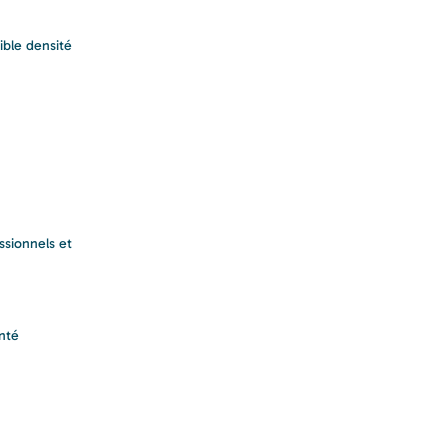
ible densité
ssionnels et
anté