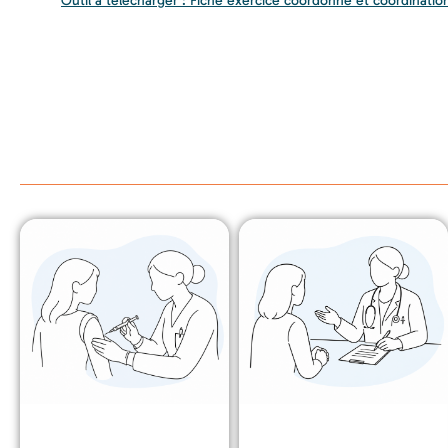
Outil à télécharger : Fiche exercice coordonné et coordinatio