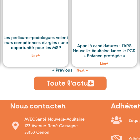
Les pédicures-podologues voient
leurs compétences élargies : une
Appel à candidatures : l’ARS
opportunité pour les MSP
Nouvelle-Aquitaine lance le PCR
Lire+
« Enfance protégée »
Lire+
« Previous
Next »
Toute l'actu
Nous contacter
Adhérer
AVECSanté Nouvelle-Aquitaine
L'équ
123 Avenue René Cassagne
33150 Cenon
Adhér