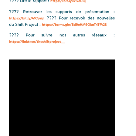
???? Lire le rapport :
https://bit.ly/41xeUBj
???? Retrouver les supports de présentation :
???? Pour recevoir des nouvelles
https://bit.ly/41CpYgI
du Shift Project :
https://forms.gle/Bd9eHM9GknTnTf428​​
???? Pour suivre nos autres réseaux :
https://linktr.ee/theshiftproject__