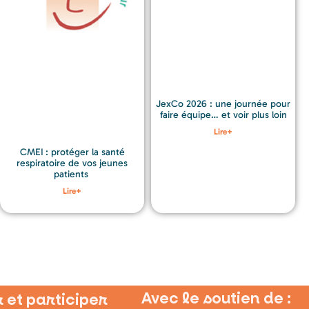
JexCo 2026 : une journée pour
faire équipe… et voir plus loin
Lire+
CMEI : protéger la santé
respiratoire de vos jeunes
patients
Lire+
Avec le soutien de :
 et participer