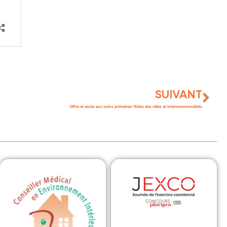
SUIVANT
Offre et accès aux soins primaires: Rôles des villes et intercommunalités