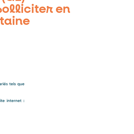
olliciter en
taine
riés tels que
te internet :