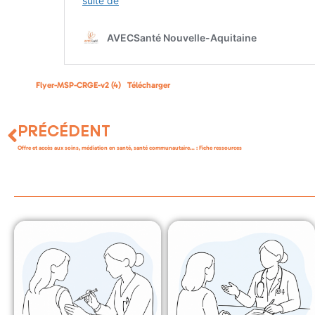
Flyer-MSP-CRGE-v2 (4)
Télécharger
PRÉCÉDENT
Offre et accès aux soins, médiation en santé, santé communautaire… : Fiche ressources