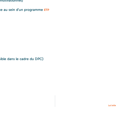
n motivationnel)
nce au sein d’un programme
ETP
ssible dans le cadre du DPC)
Loi infi