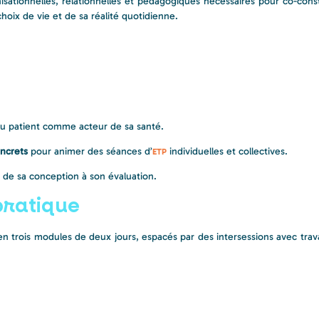
isationnelles, relationnelles et pédagogiques nécessaires pour co-const
hoix de vie et de sa réalité quotidienne.
du patient comme acteur de sa santé.
oncrets
pour animer des séances d’
individuelles et collectives.
ETP
, de sa conception à son évaluation.
pratique
en trois modules de deux jours, espacés par des intersessions avec trav