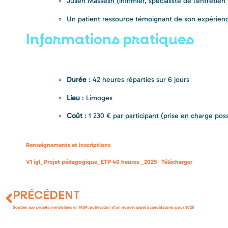
Julien Masselin (infirmier, spécialiste de l’entretie
Un patient ressource témoignant de son expérie
Informations pratiques
Durée
: 42 heures réparties sur 6 jours
Lieu
: Limoges
Coût
: 1 230 € par participant (prise en charge po
Renseignements et inscriptions
V1 igl_Projet pédagogique_ETP 40 heures _2025
Télécharger
PRÉCÉDENT
Soutien aux projets immobiliers en MSP: publication d’un nouvel appel à candidatures pour 2025