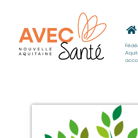
Fédé
Aqui
acco