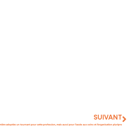
SUIVANT
rmière adoptée: un tournant pour cette profession, mais aussi pour l’accès aux soins et l’organisation pluripro