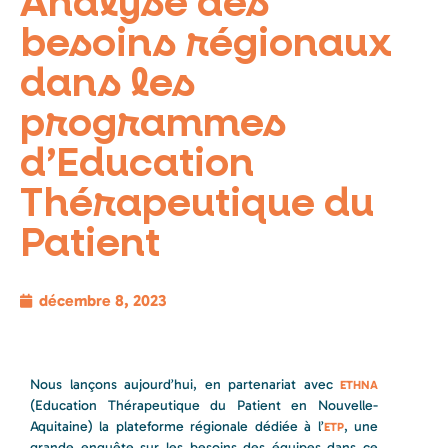
Analyse des
besoins régionaux
dans les
programmes
d’Education
Thérapeutique du
Patient
décembre 8, 2023
Nous lançons aujourd’hui, en partenariat avec
ETHNA
(Education Thérapeutique du Patient en Nouvelle-
Aquitaine) la plateforme régionale dédiée à l’
, une
ETP
grande enquête sur les besoins des équipes dans ce