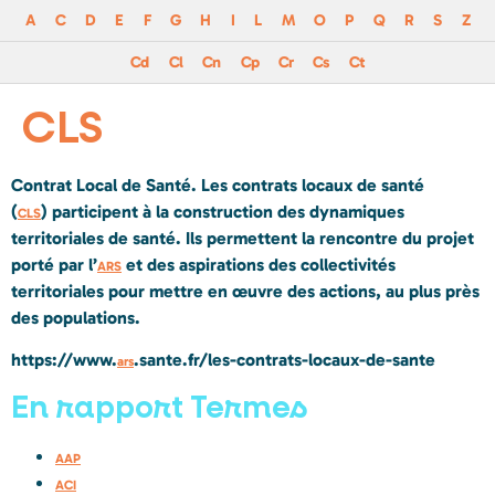
A
C
D
E
F
G
H
I
L
M
O
P
Q
R
S
Z
Cd
Cl
Cn
Cp
Cr
Cs
Ct
CLS
Contrat Local de Santé. Les contrats locaux de santé
(
)
participent à la construction des dynamiques
CLS
territoriales de santé
. Ils permettent la rencontre du projet
porté par l’
et des aspirations des collectivités
ARS
territoriales pour mettre en œuvre des actions, au plus près
des populations.
https://www.
.sante.fr/les-contrats-locaux-de-sante
ars
En rapport Termes
AAP
ACI