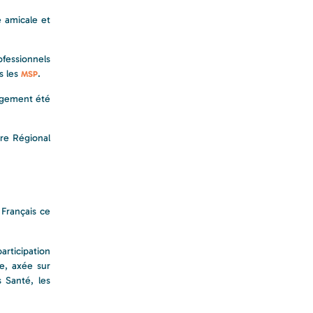
 amicale et
fessionnels
s les
.
MSP
rgement été
tre Régional
Français ce
articipation
e, axée sur
s Santé, les