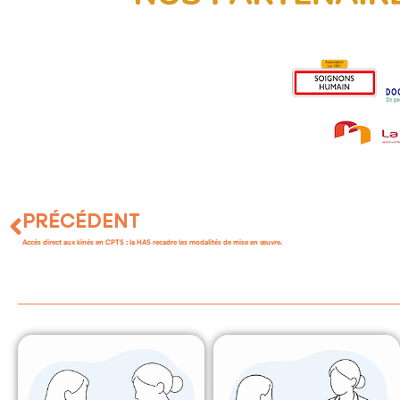
PRÉCÉDENT
Accès direct aux kinés en CPTS : la HAS recadre les modalités de mise en œuvre.