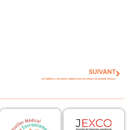
SUIVANT
Loi Valletoux : les points saillants pour les acteurs du premier recours.